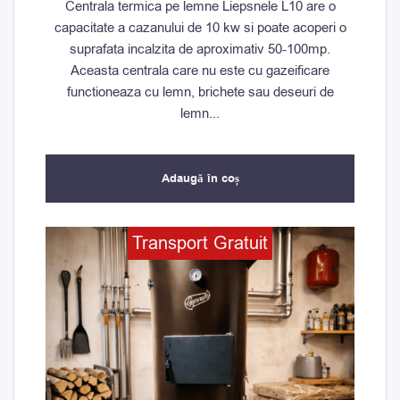
Centrala termica pe lemne Liepsnele L10 are o
capacitate a cazanului de 10 kw si poate acoperi o
suprafata incalzita de aproximativ 50-100mp.
Aceasta centrala care nu este cu gazeificare
functioneaza cu lemn, brichete sau deseuri de
lemn...
Adaugă în coș
Prețul
Prețul
Transport Gratuit
inițial
curent
a
este:
fost:
10.500,00 lei.
11.000,00 lei.