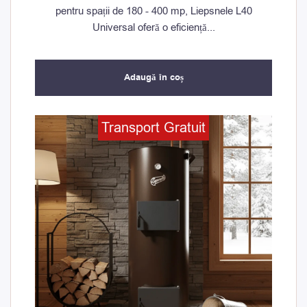
pentru spații de 180 - 400 mp, Liepsnele L40
Universal oferă o eficiență...
Adaugă în coș
Prețul
Prețul
Transport Gratuit
inițial
curent
a
este:
fost:
10.200,00 lei.
10.700,00 lei.