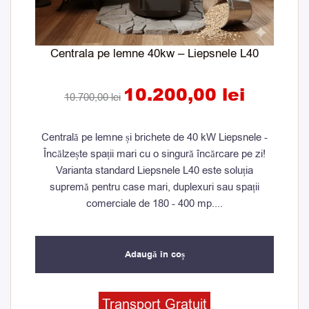
Centrala pe lemne 40kw – Liepsnele L40
10.200,00
lei
10.700,00
lei
Centrală pe lemne și brichete de 40 kW Liepsnele -
Încălzește spații mari cu o singură încărcare pe zi!
Varianta standard Liepsnele L40 este soluția
supremă pentru case mari, duplexuri sau spații
comerciale de 180 - 400 mp....
Adaugă în coș
Prețul
Prețul
Transport Gratuit