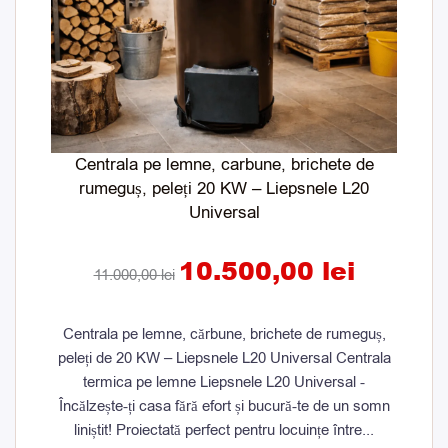
Centrala pe lemne, carbune, brichete de
rumeguș, peleți 20 KW – Liepsnele L20
Universal
10.500,00
lei
11.000,00
lei
Centrala pe lemne, cărbune, brichete de rumeguș,
peleți de 20 KW – Liepsnele L20 Universal Centrala
termica pe lemne Liepsnele L20 Universal -
Încălzește-ți casa fără efort și bucură-te de un somn
liniștit! Proiectată perfect pentru locuințe între...