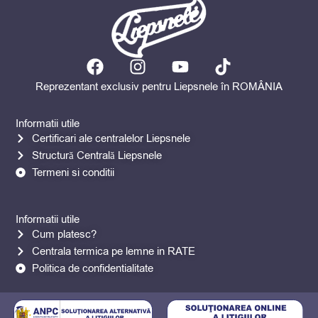
F
I
Y
T
a
n
o
i
Reprezentant exclusiv pentru Liepsnele în ROMÂNIA
c
s
u
k
e
t
t
t
Informatii utile
b
a
u
o
Certificari ale centralelor Liepsnele
o
g
b
k
Structură Centrală Liepsnele
o
r
e
Termeni si conditii
k
a
m
Informatii utile
Cum platesc?
Centrala termica pe lemne in RATE
Politica de confidentialitate