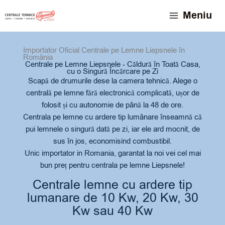
Skip
conținut
Meniu
to
content
Importator Oficial Centrale pe Lemne Liepsnele în
România
Centrale pe Lemne Liepsnele - Căldură în Toată Casa,
cu o Singură Încărcare pe Zi
Scapă de drumurile dese la camera tehnică. Alege o
centrală pe lemne fără electronică complicată, ușor de
folosit și cu autonomie de până la 48 de ore.
Centrala pe lemne cu ardere tip lumânare înseamnă că
pui lemnele o singură dată pe zi, iar ele ard mocnit, de
sus în jos, economisind combustibil.
Unic importator in Romania, garantat la noi vei cel mai
bun preț pentru centrala pe lemne Liepsnele!
Centrale lemne cu ardere tip
lumanare de 10 Kw, 20 Kw, 30
Kw sau 40 Kw