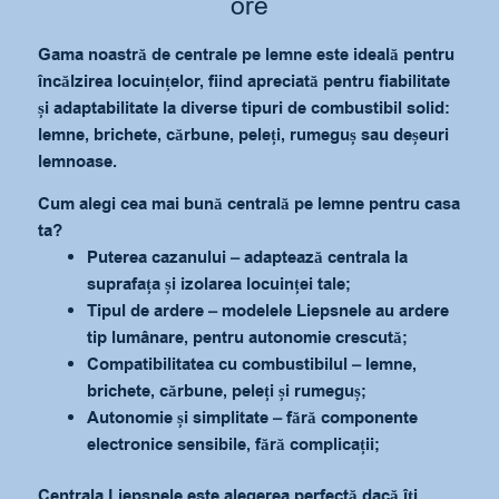
ore
Gama noastră de centrale pe lemne este ideală pentru
încălzirea locuințelor, fiind apreciată pentru fiabilitate
și adaptabilitate la diverse tipuri de combustibil solid:
lemne, brichete, cărbune, peleți, rumeguș sau deșeuri
lemnoase.
Cum alegi cea mai bună centrală pe lemne pentru casa
ta?
Puterea cazanului – adaptează centrala la
suprafața și izolarea locuinței tale;
Tipul de ardere – modelele Liepsnele au ardere
tip lumânare, pentru autonomie crescută;
Compatibilitatea cu combustibilul – lemne,
brichete, cărbune, peleți și rumeguș;
Autonomie și simplitate – fără componente
electronice sensibile, fără complicații;
Centrala Liepsnele este alegerea perfectă dacă îți