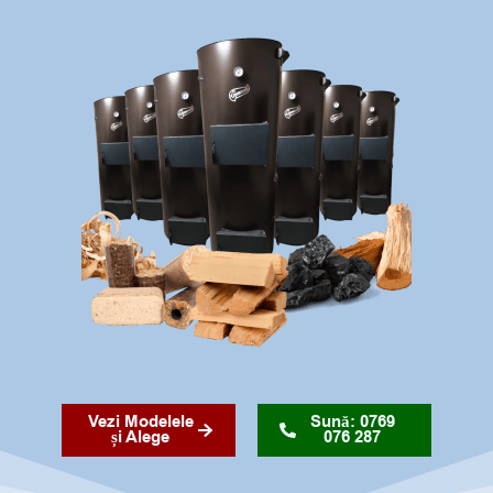
Vezi Modelele
Sună: 0769
și Alege
076 287