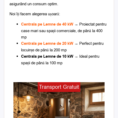
asigurând un consum optim.
Noi îți facem alegerea ușoară:
Centrala pe Lemne de 40 kW
→ Proiectat pentru
case mari sau spații comerciale, de până la 400
mp
Centrala pe Lemne de 20 kW
→ Perfect pentru
locuințe de până la 200 mp
Centrala pe Lemne de 10 kW
→ Ideal pentru
spații de până la 100 mp
Prețul
Prețul
Transport Gratuit
inițial
curent
a
este:
fost:
10.950,00 lei.
11.450,00 lei.