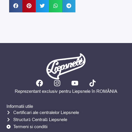
F
I
Y
T
a
n
o
i
Reprezentant exclusiv pentru Liepsnele în ROMÂNIA
c
s
u
k
e
t
t
t
Informatii utile
b
a
u
o
Certificari ale centralelor Liepsnele
o
g
b
k
Structură Centrală Liepsnele
o
r
e
Termeni si conditii