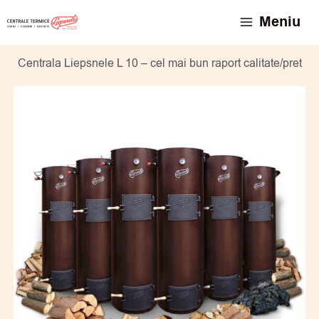
Skip
conținut
Meniu
to
content
Centrala Liepsnele L 10 – cel mai bun raport calitate/pret