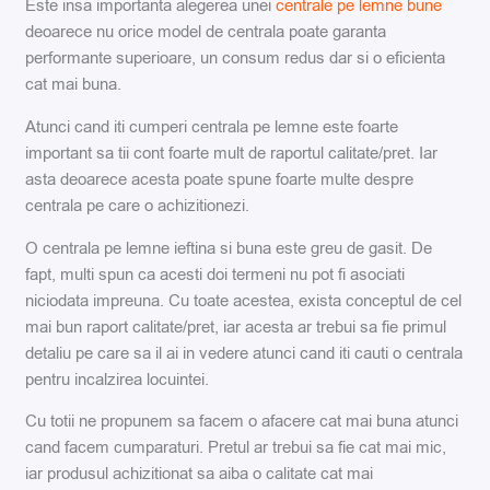
Este insa importanta alegerea unei
centrale pe lemne bune
deoarece nu orice model de centrala poate garanta
performante superioare, un consum redus dar si o eficienta
cat mai buna.
Atunci cand iti cumperi centrala pe lemne este foarte
important sa tii cont foarte mult de raportul calitate/pret. Iar
asta deoarece acesta poate spune foarte multe despre
centrala pe care o achizitionezi.
O centrala pe lemne ieftina si buna este greu de gasit. De
fapt, multi spun ca acesti doi termeni nu pot fi asociati
niciodata impreuna. Cu toate acestea, exista conceptul de cel
mai bun raport calitate/pret, iar acesta ar trebui sa fie primul
detaliu pe care sa il ai in vedere atunci cand iti cauti o centrala
pentru incalzirea locuintei.
Cu totii ne propunem sa facem o afacere cat mai buna atunci
cand facem cumparaturi. Pretul ar trebui sa fie cat mai mic,
iar produsul achizitionat sa aiba o calitate cat mai