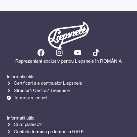
F
I
Y
T
a
n
o
i
Reprezentant exclusiv pentru Liepsnele în ROMÂNIA
c
s
u
k
e
t
t
t
Informatii utile
b
a
u
o
Certificari ale centralelor Liepsnele
o
g
b
k
Structură Centrală Liepsnele
o
r
e
Termeni si conditii
k
a
m
Informatii utile
Cum platesc?
Centrala termica pe lemne in RATE