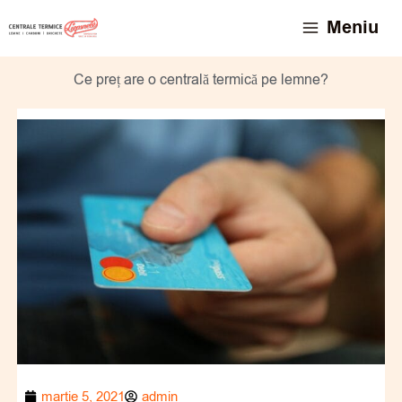
Skip
conținut
Meniu
to
content
Ce preț are o centrală termică pe lemne?
martie 5, 2021
admin