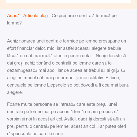
Acasă
-
Articole blog
-
Ce preț are o centrală termică pe
lemne?
Achiziționarea unei centrale termice pe lemne presupune un
efort financiar deloc mic, iar astfel această alegere trebuie
făcută cu cât mai multă atenție pentru detalii. Nu îți dorești să
dai greș, achiziționând o centrală pe lemne care să te
dezamăgească mai apoi, iar de aceea ar trebui să ai grijă să
alegi un model cât mai performant și mai calitativ. Ei bine,
centralele pe lemne Liepsnele se pot dovedi a fi cea mai bună
alegere.
Foarte multe persoane se întreabă care este prețul unei
centrale pe lemne, iar pe această temă ne-am propus să
vorbim și noi în acest articol. Astfel, dacă îți dorești să afli un
preț pentru o centrală pe lemne, acest articol ți-ar putea oferi
răspunsurile pe care le cauți.