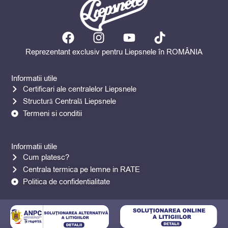
F
I
Y
T
a
n
o
i
Reprezentant exclusiv pentru Liepsnele în ROMÂNIA
c
s
u
k
e
t
t
t
Informatii utile
b
a
u
o
Certificari ale centralelor Liepsnele
o
g
b
k
Structură Centrală Liepsnele
o
r
e
Termeni si conditii
k
a
m
Informatii utile
Cum platesc?
Centrala termica pe lemne in RATE
Politica de confidentialitate