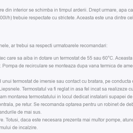
ere din interior se schimba in timpul arderii. Drept urmare, apa c
000l/h) trebuie respectate cu strictete. Aceasta este una dintre 
snele, ar trebui sa respecti urmatoarele recomandari:
c care sa aiba in dotare un termostat de 55 sau 60°C. Aceasta e
r. Pompa de recirculare se monteaza dupa vana termica de amest
l unui termostat de imersie sau contact cu bratara, pe conducta d
iepsnele. Termostatul va fi reglat in asa fel incat sa realizeze 
 montarea termostatului in locul dedicat instalarii supapei de
rala, pe retur. Se recomanda optarea pentru un robinet de debi
 randurile de mai sus.
are. Totusi, daca este necesara prezenta mai multor pompe, atunci
emului de incalzire.