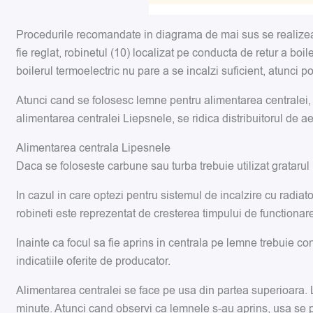
Procedurile recomandate in diagrama de mai sus se realizeaza
fie reglat, robinetul (10) localizat pe conducta de retur a b
boilerul termoelectric nu pare a se incalzi suficient, atunci p
Atunci cand se folosesc lemne pentru alimentarea centralei,
alimentarea centralei Liepsnele, se ridica distribuitorul de ae
Alimentarea centrala Lipesnele
Daca se foloseste carbune sau turba trebuie utilizat gratarul
In cazul in care optezi pentru sistemul de incalzire cu radi
robineti este reprezentat de cresterea timpului de functionar
Inainte ca focul sa fie aprins in centrala pe lemne trebuie co
indicatiile oferite de producator.
Alimentarea centralei se face pe usa din partea superioara. 
minute. Atunci cand observi ca lemnele s-au aprins, usa se poa