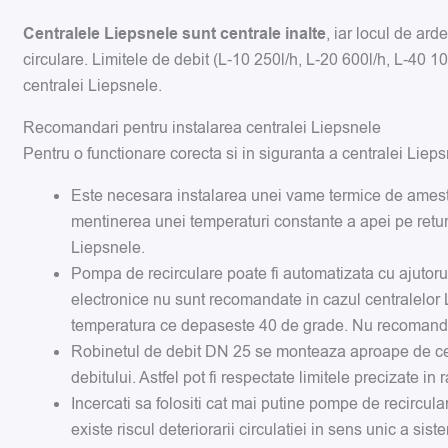
Centralele Liepsnele sunt centrale inalte
, iar locul de ard
circulare. Limitele de debit (L-10 250l/h, L-20 600l/h, L-40 1
centralei Liepsnele.
Recomandari pentru instalarea centralei Liepsnele
Pentru o functionare corecta si in siguranta a centralei Liep
Este necesara instalarea unei vame termice de ameste
mentinerea unei temperaturi constante a apei pe retu
Liepsnele.
Pompa de recirculare poate fi automatizata cu ajutoru
electronice nu sunt recomandate in cazul centralelor L
temperatura ce depaseste 40 de grade. Nu recomandam
Robinetul de debit DN 25 se monteaza aproape de cent
debitului. Astfel pot fi respectate limitele precizate in
Incercati sa folositi cat mai putine pompe de recircul
existe riscul deteriorarii circulatiei in sens unic a sist