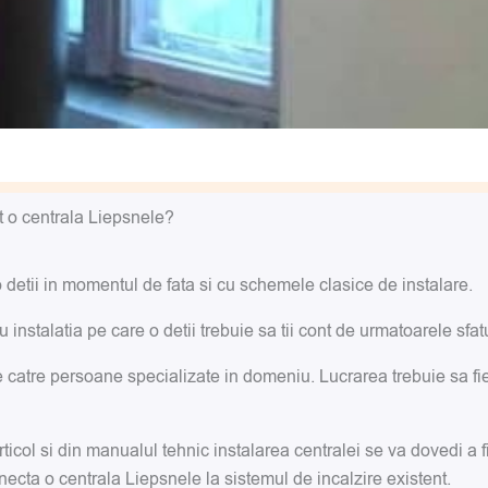
t o centrala Liepsnele?
 detii in momentul de fata si cu schemele clasice de instalare.
instalatia pe care o detii trebuie sa tii cont de urmatoarele sfatu
e catre persoane specializate in domeniu. Lucrarea trebuie sa fi
articol si din manualul tehnic instalarea centralei se va dovedi a f
onecta o centrala Liepsnele la sistemul de incalzire existent.