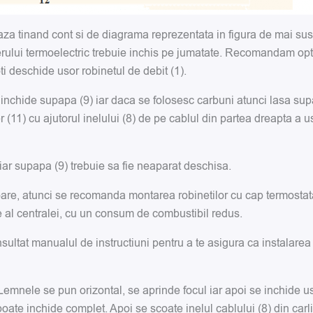
 tinand cont si de diagrama reprezentata in figura de mai sus. 
oilerului termoelectric trebuie inchis pe jumatate. Recomandam op
oti deschide usor robinetul de debit (1).
 inchide supapa (9) iar daca se folosesc carbuni atunci lasa s
r (11) cu ajutorul inelului (8) de pe cablul din partea dreapta a us
 iar supapa (9) trebuie sa fie neaparat deschisa.
atoare, atunci se recomanda montarea robinetilor cu cap termosta
e al centralei, cu un consum de combustibil redus.
nsultat manualul de instructiuni pentru a te asigura ca instalarea
Lemnele se pun orizontal, se aprinde focul iar apoi se inchide u
te inchide complet. Apoi se scoate inelul cablului (8) din carlig i