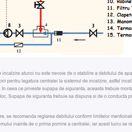
de incalzire atunci nu este nevoie de o stabilire a debitului de ap
 pentru legatura centralei la sistemul de incalzire, astfel incat s
re. In ceea ce priveste supapa de siguranta, aceasta trebuie mont
loc. Supapa de siguranta trebuie sa dispuna si de o conducta pr
zire, se recomanda reglarea debitului conform limitelor mentionat
ului inainte de o prima pornire a centralei, iar acest lucru se 