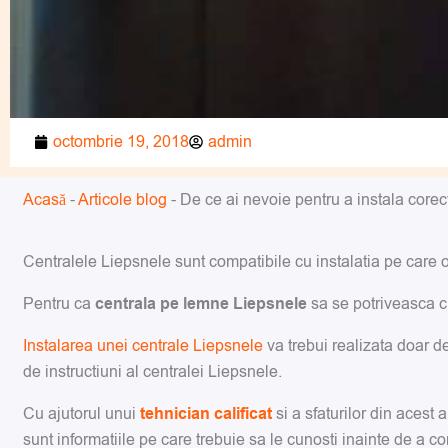
octombrie 19, 2018
admin
Acasă
-
Articole blog
-
De ce ai nevoie pentru a instala corec
Centralele Liepsnele sunt compatibile cu instalatia pe care o
Pentru ca
centrala pe lemne Liepsnele
sa se potriveasca cu 
Instalarea unei centrale Liepsnele
va trebui realizata doar d
de instructiuni al centralei Liepsnele.
Cu ajutorul unui
tehnician calificat
si a sfaturilor din acest 
sunt informatiile pe care trebuie sa le cunosti inainte de a c