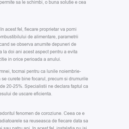
 permite sa le schimbi, o buna solutie e cea
 acest fel, fiecare proprietar va porni
ombustibilului de alimentare, parametrii
i cand se observa anumite depuneri de
a la doi ani acest aspect pentru a evita
itie in orice perioada a anului.
amnei, tocmai pentru ca lunile noiembrie-
a se curete bine focarul, precum si drumurile
de 20-25%. Specialistii ne declara faptul ca
esului de uscare eficienta.
e nedoritul fenomen de coroziune. Ceea ce e
 radiatoarele sa reuseasca de fiecare data sa
sau patru ani. In acest fel, instalatia nu isi