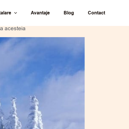
talare
Avantaje
Blog
Contact
ea acesteia