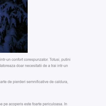
intr-un confort corespunzator. Totusi, putini
atoreaza doar necesitatii de a trai intr-un
arte de pierderi semnificative de caldura,
e pe acoperis este foarte periculoasa. In