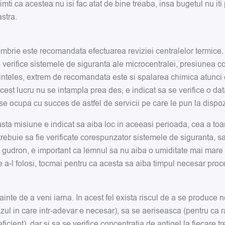
mti ca acestea nu isi fac atat de bine treaba, insa bugetul nu iti
stra.
mbrie este recomandata efectuarea reviziei centralelor termice. In
se verifice sistemele de siguranta ale microcentralei, presiunea c
neinteles, extrem de recomandata este si spalarea chimica atunc
cest lucru nu se intampla prea des, e indicat sa se verifice o dat
 se ocupa cu succes de astfel de servicii pe care le pun la dispoz
asta misiune e indicat sa aiba loc in aceeasi perioada, cea a to
 trebuie sa fie verificate corespunzator sistemele de siguranta, s
u gudron, e important ca lemnul sa nu aiba o umiditate mai mare 
 a-l folosi, tocmai pentru ca acesta sa aiba timpul necesar proc
inainte de a veni iarna. In acest fel exista riscul de a se produc
azul in care intr-adevar e necesar), sa se aeriseasca (pentru ca
ent), dar si sa se verifice concentratia de antigel la fiecare trei 