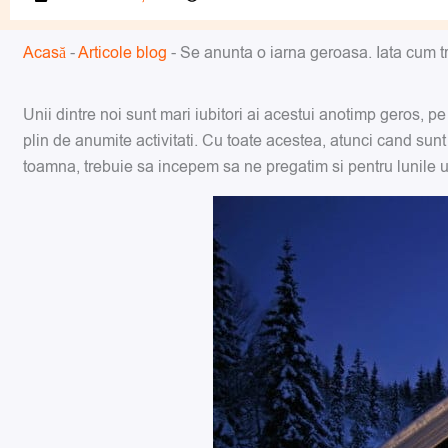
Acasă
-
Articole blog
-
Se anunta o iarna geroasa. Iata cum t
Unii dintre noi sunt mari iubitori ai acestui anotimp geros, pe
plin de anumite activitati. Cu toate acestea, atunci cand sunt
toamna, trebuie sa incepem sa ne pregatim si pentru lunile u