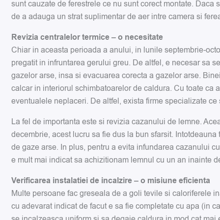
sunt cauzate de ferestrele ce nu sunt corect montate. Daca si
de a adauga un strat suplimentar de aer intre camera si ferea
Revizia centralelor termice – o necesitate
Chiar in aceasta perioada a anului, in lunile septembrie-octo
pregatit in infruntarea gerului greu. De altfel, e necesar sa 
gazelor arse, insa si evacuarea corecta a gazelor arse. Bi
calcar in interiorul schimbatoarelor de caldura. Cu toate ca a
eventualele neplaceri. De altfel, exista firme specializate ce
La fel de importanta este si revizia cazanului de lemne. Ace
decembrie, acest lucru sa fie dus la bun sfarsit. Intotdeauna
de gaze arse. In plus, pentru a evita infundarea cazanului c
e mult mai indicat sa achizitionam lemnul cu un an inainte de
Verificarea instalatiei de incalzire – o misiune eficienta
Multe persoane fac greseala de a goli tevile si caloriferele 
cu adevarat indicat de facut e sa fie completate cu apa (in c
se incalzeasca uniform si sa degaje caldura in mod cat mai efici