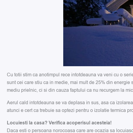
Cu totii stim ca anotimpul rece intotdeauna va veni cu o serie 
sunt cei care stiu ca in medie, mai mult de 25% din energie se 
mediu prielnic, ci si din cauza faptului ca nu recurgem la mic
Aerul cald intotdeauna se va deplasa in sus, asa ca izolarea
atunci e cert ca trebuie sa optezi pentru o izolatie termica pr
Locuiesti la casa? Verifica acoperisul acesteia!
Daca esti o persoana norocoasa care are ocazia sa locuiasca 