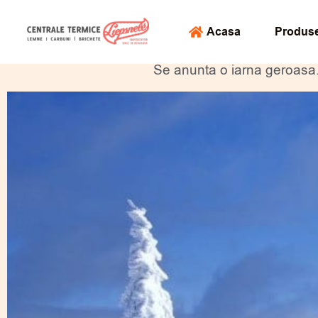
Skip
conținut
to
Acasa
Produs
content
Se anunta o iarna geroasa.