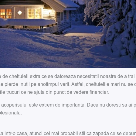
de cheltuieli extra ce se datoreaza necesitatii noastre de a trai 
pierde inutil pe anotimpul verii. Astfel, cheltuielile mari nu se d
ile trucuri ce ne ajuta din punct de vedere financiar.
 acoperisului este extrem de importanta. Daca nu doresti sa ai p
ofesionala.
intr-o casa, atunci cel mai probabil stii ca zapada ce se depun