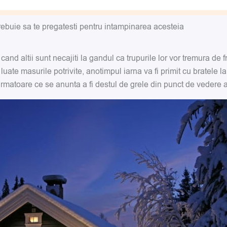
rebuie sa te pregatesti pentru intampinarea acesteia
 cand altii sunt necajiti la gandul ca trupurile lor vor tremura de
 luate masurile potrivite, anotimpul iarna va fi primit cu bratele
rmatoare ce se anunta a fi destul de grele din punct de vedere al