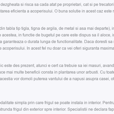
zgheata si risca sa cada atat pe proprietari, cat si pe trecatori
tarea eficienta a acoperisului. O buna solutie in acest caz este
din tabla tip tigla, tigna de argila, de metal si asa mai departe), 
te acestea, in functie de bugetul pe care este dispus sa il aloce, 
 ca garanteaza o durata lunga de functionalitate. Daca doresti sa n
 acoperisului. In acest fel nu doar ca vei oferi siguranta maxima
ic este des prezent, atunci e cert ca trebuie sa iei masuri, avand 
uce mai multe beneficii consta in plantarea unor arbusti. Cu toa
 acestia vor domoli puterea vantului de a napusi asupra casei, 
dalitate simpla prin care frigul se poate instala in interior. Pentr
trunda frigul din exterior spre interior. Specialistii ne declara f