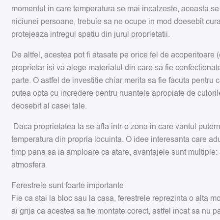
momentul in care temperatura se mai incalzeste, aceasta se de
niciunei persoane, trebuie sa ne ocupe in mod doesebit cura
protejeaza intregul spatiu din jurul proprietatii.
De altfel, acestea pot fi atasate pe orice fel de acoperitoare (
proprietar isi va alege materialul din care sa fie confectiona
parte. O astfel de investitie chiar merita sa fie facuta pentru
putea opta cu incredere pentru nuantele apropiate de culorile
deosebit al casei tale.
Daca proprietatea ta se afla intr-o zona in care vantul putern
temperatura din propria locuinta. O idee interesanta care ad
timp pana sa ia amploare ca atare, avantajele sunt multiple:
atmosfera.
Ferestrele sunt foarte importante
Fie ca stai la bloc sau la casa, ferestrele reprezinta o alta mo
ai grija ca acestea sa fie montate corect, astfel incat sa nu pa